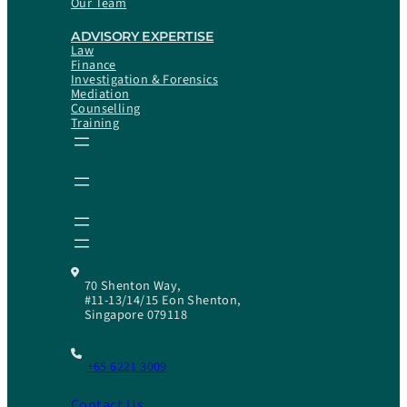
Our Team
ADVISORY EXPERTISE
Law
Finance
Investigation & Forensics
Mediation
Counselling
Training
70 Shenton Way,
#11-13/14/15 Eon Shenton,
Singapore 079118
+65 6221 3009
Contact Us