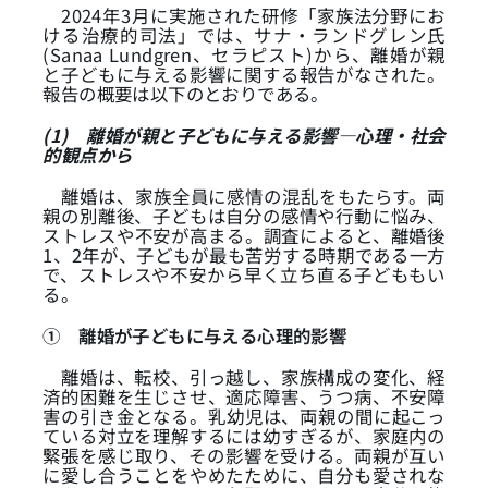
2024年3月に実施された研修「家族法分野にお
ける治療的司法」では、サナ・ランドグレン氏
(Sanaa Lundgren、セラピスト)から、離婚が親
と子どもに与える影響に関する報告がなされた。
報告の概要は以下のとおりである。
(1)
離婚が親と子どもに与える影響―心理・社会
的観点から
離婚は、家族全員に感情の混乱をもたらす。両
親の別離後、子どもは自分の感情や行動に悩み、
ストレスや不安が高まる。調査によると、離婚後
1、2年が、子どもが最も苦労する時期である一方
で、ストレスや不安から早く立ち直る子どももい
る。
①
離婚が子どもに与える心理的影響
離婚は、転校、引っ越し、家族構成の変化、経
済的困難を生じさせ、適応障害、うつ病、不安障
害の引き金となる。乳幼児は、両親の間に起こっ
ている対立を理解するには幼すぎるが、家庭内の
緊張を感じ取り、その影響を受ける。両親が互い
に愛し合うことをやめたために、自分も愛されな