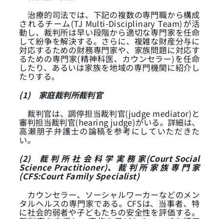
治療的司法では、下記の複数の専門職から構成
されるチーム(TJ Multi-Disciplinary Team)が活
動し、裁判所は早い段階から適切な専門家を任命
して紛争を解決する。さらに、複雑な財産分与に
対応するための財務専門家や、家族問題に対応す
るための専門家(精神科医、カウンセラー)を任命
したり、あるいは家族を地域の専門機関に紹介し
たりする。
(1)
家庭裁判所裁判官
裁判官は、調停担当裁判官(judge mediator)と
審判担当裁判官(hearing judge)がいる。詳細は、
高瀬朋子弁護士の論稿を参考にしていただきた
い。
(2)
裁 判 所 社 会 科 学 実 務 家(Court Social
Science Practitioner)、 裁 判 所 家 族 専 門 家
(CFS:Court Family Specialist)
カウンセラー、ソーシャルワーカーなどのメン
タルヘルスの専門家である。CFSは、当事者、特
に社会的弱者や子どもたちの安全性を評価する。