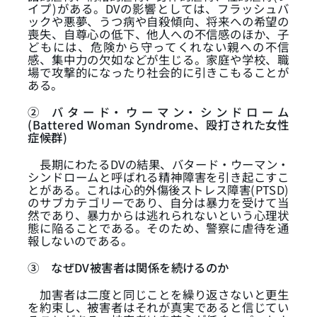
イプ)がある。DVの影響としては、フラッシュバ
ックや悪夢、うつ病や自殺傾向、将来への希望の
喪失、自尊心の低下、他人への不信感のほか、子
どもには、危険から守ってくれない親への不信
感、集中力の欠如などが生じる。家庭や学校、職
場で攻撃的になったり社会的に引きこもることが
ある。
②
バ タ ー ド・ ウ ー マ ン・ シ ン ド ロ ー ム
(Battered Woman Syndrome、殴打された女性
症候群)
長期にわたるDVの結果、バタード・ウーマン・
シンドロームと呼ばれる精神障害を引き起こすこ
とがある。これは心的外傷後ストレス障害(PTSD)
のサブカテゴリーであり、自分は暴力を受けて当
然であり、暴力からは逃れられないという心理状
態に陥ることである。そのため、警察に虐待を通
報しないのである。
③
なぜDV被害者は関係を続けるのか
加害者は二度と同じことを繰り返さないと更生
を約束し、被害者はそれが真実であると信じてい