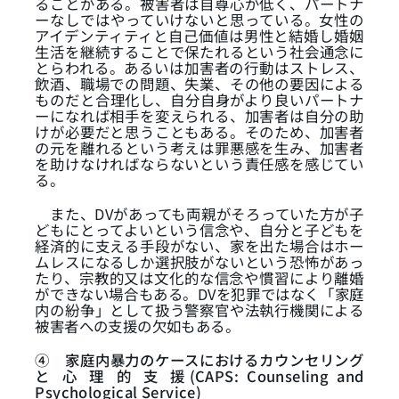
ることがある。被害者は自尊心が低く、パートナ
ーなしではやっていけないと思っている。女性の
アイデンティティと自己価値は男性と結婚し婚姻
生活を継続することで保たれるという社会通念に
とらわれる。あるいは加害者の行動はストレス、
飲酒、職場での問題、失業、その他の要因による
ものだと合理化し、自分自身がより良いパートナ
ーになれば相手を変えられる、加害者は自分の助
けが必要だと思うこともある。そのため、加害者
の元を離れるという考えは罪悪感を生み、加害者
を助けなければならないという責任感を感じてい
る。
また、DVがあっても両親がそろっていた方が子
どもにとってよいという信念や、自分と子どもを
経済的に支える手段がない、家を出た場合はホー
ムレスになるしか選択肢がないという恐怖があっ
たり、宗教的又は文化的な信念や慣習により離婚
ができない場合もある。DVを犯罪ではなく「家庭
内の紛争」として扱う警察官や法執行機関による
被害者への支援の欠如もある。
④
家庭内暴力のケースにおけるカウンセリング
と 心 理 的 支 援(CAPS: Counseling and
Psychological Service)