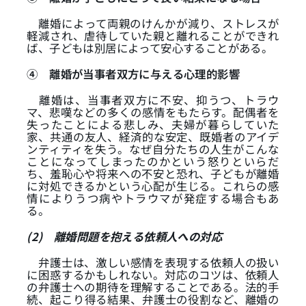
離婚によって両親のけんかが減り、ストレスが
軽減され、虐待していた親と離れることができれ
ば、子どもは別居によって安心することがある。
④
離婚が当事者双方に与える心理的影響
離婚は、当事者双方に不安、抑うつ、トラウ
マ、悲嘆などの多くの感情をもたらす。配偶者を
失ったことによる悲しみ、夫婦が暮らしていた
家、共通の友人、経済的な安定、既婚者のアイデ
ンティティを失う。なぜ自分たちの人生がこんな
ことになってしまったのかという怒りといらだ
ち、羞恥心や将来への不安と恐れ、子どもが離婚
に対処できるかという心配が生じる。これらの感
情によりうつ病やトラウマが発症する場合もあ
る。
(2)
離婚問題を抱える依頼人への対応
弁護士は、激しい感情を表現する依頼人の扱い
に困惑するかもしれない。対応のコツは、依頼人
の弁護士への期待を理解することである。法的手
続、起こり得る結果、弁護士の役割など、離婚の