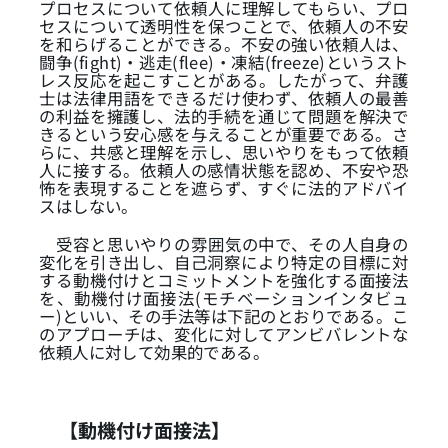
プロセスについて依頼人に理解してもらい、プロ
セスについて透明性を保つことで、依頼人の不安
を和らげることができる。不安の強い依頼人は、
闘争(fight)・逃走(flee)・凍結(freeze)というスト
レス反応を起こすことがある。したがって、弁護
士は法律用語をできるだけ使わず、依頼人の最善
の利益を擁護し、法的手続を通じて問題を解決で
きるという安心感を与えることが重要である。さ
らに、共感と理解を示し、思いやりをもって依頼
人に接する。依頼人の感情状態を認め、不安や恐
怖を表現することを遮らず、すぐに法的アドバイ
スはしない。
受容と思いやりの雰囲気の中で、その人自身の
変化を引き出し、自己洞察により特定の目標に対
する動機付けとコミットメントを強化する面接法
を、動機付け面接法(モチベーションインタビュ
ー)といい、その手法等は下記のとおりである。こ
のアプローチは、変化に対してアンビバレントな
依頼人に対して効果的である。
【動機付け面接法】