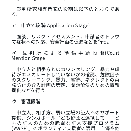
裁判所家族専門家の役割は以下のとおりであ
る。
ア
申立て段階(Application Stage)
面談、リスク・アセスメント、申請者のトラウ
マ症状への対応、安全計画の促進などを行う。
イ
裁 判 所 に よ る 準 備 手 続 段 階(Court
Mention Stage)
申立人と相手方とのカウンセリング、暴力や虐
待がエスカレートしていないかの確認、危険因子
のスクリーニング、暴力、虐待、ネグレクトの再
発防止の介入計画の策定、問題解決のための情報
提供などを行う
ウ
審理段階
申立人、相手方、弱い立場の証人へのサポート
提供、シンガポール子ども協会と連携して「子ど
もの証人のための脆弱な証人支援プログラム
(VWSP)」のボランティア支援者の活用、自傷や他