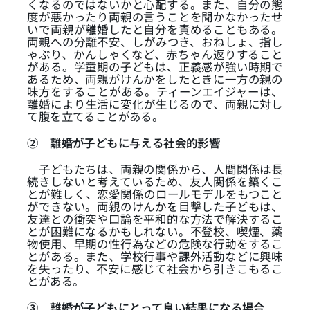
くなるのではないかと心配する。また、自分の態
度が悪かったり両親の言うことを聞かなかったせ
いで両親が離婚したと自分を責めることもある。
両親への分離不安、しがみつき、おねしょ、指し
ゃぶり、かんしゃくなど、赤ちゃん返りすること
がある。学童期の子どもは、正義感が強い時期で
あるため、両親がけんかをしたときに一方の親の
味方をすることがある。ティーンエイジャーは、
離婚により生活に変化が生じるので、両親に対し
て腹を立てることがある。
②
離婚が子どもに与える社会的影響
子どもたちは、両親の関係から、人間関係は長
続きしないと考えているため、友人関係を築くこ
とが難しく、恋愛関係のロールモデルをもつこと
ができない。両親のけんかを目撃した子どもは、
友達との衝突や口論を平和的な方法で解決するこ
とが困難になるかもしれない。不登校、喫煙、薬
物使用、早期の性行為などの危険な行動をするこ
とがある。また、学校行事や課外活動などに興味
を失ったり、不安に感じて社会から引きこもるこ
とがある。
③
離婚が子どもにとって良い結果になる場合