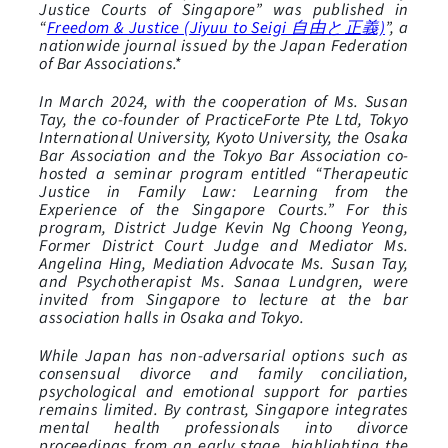
Justice Courts of Singapore” was published in
“
Freedom & Justice (Jiyuu to Seigi 自由と正義)
”, a
nationwide journal issued by the Japan Federation
of Bar Associations.*
In March 2024, with the cooperation of Ms. Susan
Tay, the co-founder of PracticeForte Pte Ltd, Tokyo
International University, Kyoto University, the Osaka
Bar Association and the Tokyo Bar Association co-
hosted a seminar program entitled “Therapeutic
Justice in Family Law: Learning from the
Experience of the Singapore Courts.” For this
program, District Judge Kevin Ng Choong Yeong,
Former District Court Judge and Mediator Ms.
Angelina Hing, Mediation Advocate Ms. Susan Tay,
and Psychotherapist Ms. Sanaa Lundgren, were
invited from Singapore to lecture at the bar
association halls in Osaka and Tokyo.
While Japan has non-adversarial options such as
consensual divorce and family conciliation,
psychological and emotional support for parties
remains limited. By contrast, Singapore integrates
mental health professionals into divorce
proceedings from an early stage, highlighting the