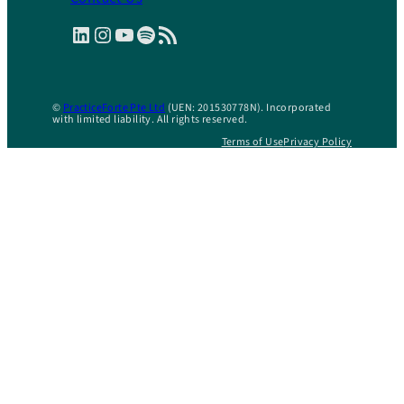
LinkedIn
Instagram
YouTube
Spotify
RSS Feed
©
PracticeForte Pte Ltd
(UEN: 201530778N). Incorporated
with limited liability. All rights reserved.
Terms of Use
Privacy Policy