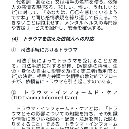
代名詞「あなた」又は相手の名前を使う。依頼
人の感情表現(怒る、悲しい、怖い、うれしいな
ど)に対して、「あなたは、〇〇を感じているよう
ですね」と同じ感情表現を繰り返して伝える。で
きないことは約束せず、メンタルヘルスの専門家
や支援サービスを紹介し、安全を確保する。
(4)
トラウマを抱えた依頼人への対応
①
司法手続におけるトラウマ
司法手続によってトラウマを受けることがあ
る。司法手続に対する恐怖、DV関係の再現、生
命・身体の自由に影響を及ぼす第三者(裁判官な
ど)の決定、相手方弁護士や相手の敵対的アプロー
チが、依頼者にトラウマを引き起こすのである。
②
トラウマ・インフォームド・ケア
(TIC:Trauma Informed Care)
トラウマ・インフォームド・ケアとは、「トラ
ウマとその影響についての知識を持ち、その知識
や情報に基づいた関心・配慮・注意を向けた関わ
りをすること」である。トラウマ・インフォーム