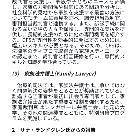
裁判官を支援し、家族や子どものニーズを評価
し、家族の力動関係や根底にある問題を分析し、
社会科学的見地から家族を支援する最善の方法に
ついてTJチームに意見を述べ、調停担当裁判官、
審判担当裁判官と連携する。また、訴訟手続に関
わる弱い立場の人々を保護し、専門的な支援を提
供し、長期的支援のために他の専門機関を紹介す
る。CFSが専門性を効果的に発揮するためには、
幅広いスキルが必要となる。そのため、CFSは、
法律学のディプロマ取得から家族メディエーター
の認定まで、裁判官と相互研修を行い、専門的ス
キルと知識を学び合っている。
(3)
家族法弁護士(Family Lawyer)
治療的司法では、家族法弁護士は、争いではな
く問題解決の姿勢をとることが奨励されている。
離婚する当事者が最初に出会う専門家として、家
族法弁護士が果たす重要な役割を強化するため、
家庭裁判所はシンガポール弁護士会、地元の大
学、その他の関連機関とともに、特別研修プログ
ラムを実施している。
2
サナ・ランドグレン氏からの報告