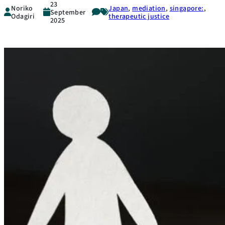
23
Noriko
Japan
, 
mediation
, 
singapore:
, 
September
Odagiri
therapeutic justice
2025