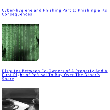
Cyber-hygiene and Phishing Part 1: Phishing & its
Consequences
Disputes Between Co-Owners of A Property And A
First Right of Refusal To Buy Over The Other’s
Share