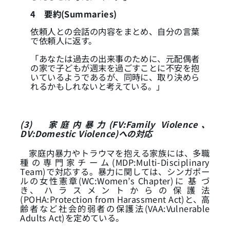
4
要約(Summaries)
依頼人との会話の内容をまとめ、自分の言葉
で依頼人に返す。
「あなたは過去の出来事のために、元配偶者
の家で子どもが週末を過ごすことに不安を抱
いているようであるが、同時に、取り決めら
れるかもしれないと考えている。」
(3)
家庭内暴力(FV:Family Violence、
DV:Domestic Violence)への対応
家庭内暴力やトラウマを抱える家族には、多職
種の専門家チーム(MDP:Multi-Disciplinary
Team)で対応する。暴力に関しては、シンガポー
ルの女性憲章(WC:Women’s Chapter)に 基 づ
き、 ハ ラ ス メ ン ト か ら の 保 護 法
(POHA:Protection from Harassment Act)と、高
齢者など社会的弱者の保護法(VAA:Vulnerable
Adults Act)を定めている。