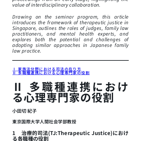
value of interdisciplinary collaboration.
Drawing on the seminar program, this article
introduces the framework of therapeutic justice in
Singapore, outlines the roles of judges, family law
practitioners, and mental health experts, and
explores both the potential and challenges of
adopting similar approaches in Japanese family
law practice.
Ⅰ 家族法分野における司法の在り方
Ⅱ 多職種連携における心理専門家の役割
Ⅱ 多職種連携におけ
る心理専門家の役割
小田切 紀子
東京国際大学人間社会学部教授
1
治療的司法(TJ:Therapeutic Justice)におけ
る各職種の役割