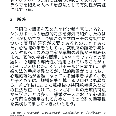
ド・ケアを行うためには研修が必要であるが、ト
ラウマを抱えた人への治療法として有効性が実証
されている。
3
所感
同研修で講師を務めたケビン裁判官によると、
シンガポールの治療的司法を海外で紹介したのは
今回が初めてで、今後このアプローチの有効性に
ついて実証的研究が必要であるとのことであっ
た。心理職の筆者としては、裁判所の離婚手続に
メンタルヘルスの専門家が早期の段階から組み込
まれ、家族の複雑な問題、DVやトラウマなどの問
題に、心理職の専門性が活用されていることがす
ばらしいと感じた。シンガポールと日本では、離
婚の法的手続は異なるが、法的離婚ができても、
心理的離婚が困難になっている当事者は多く、親
と子どもでは、離婚を乗り越えるプロセスも異な
る。約1年後に迫った離婚後の共同親権導入など
の民法改正に向けて、シンガポールの治療的司法
から学ぶことは多く、離婚ケースにおいて心理職
の専門性が活用されるために、その役割の重要性
を実践して示していきたいと思う。
*All rights reserved. Unauthorized reproduction or distribution is